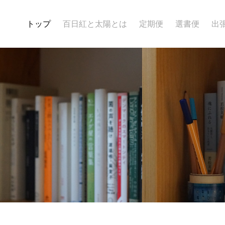
トップ
百日紅と太陽とは
定期便
選書便
出